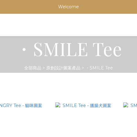
Welcome
・SMILE Tee
全部商品
>
原創設計圖案產品
>
・SMILE Tee