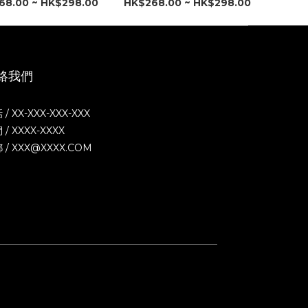
68.00 ~ HK$298.00
HK$268.00 ~ HK$298.00
絡我們
 / XX-XXX-XXX-XXX
 / XXXX-XXXX
 / XXX@XXXX.COM