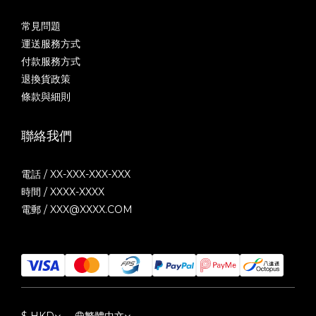
常見問題
運送服務方式
付款服務方式
退換貨政策
條款與細則
聯絡我們
電話 / XX-XXX-XXX-XXX
時間 / XXXX-XXXX
電郵 / XXX@XXXX.COM