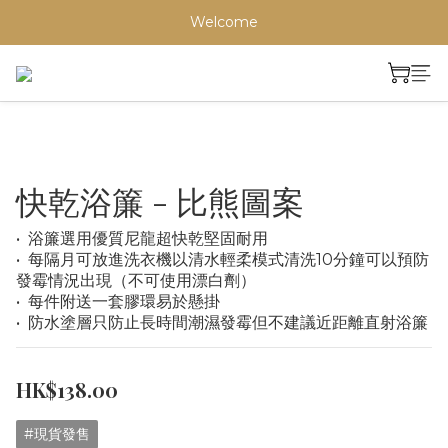
Welcome
快乾浴簾 - 比熊圖案
•⁠  ⁠浴簾選用優質尼龍超快乾堅固耐用
•⁠  ⁠每隔月可放進洗衣機以清水輕柔模式清洗10分鐘可以預防
發霉情況出現（不可使用漂白劑）
•⁠  ⁠每件附送一套膠環易於懸掛
•⁠  ⁠防水塗層只防止長時間潮濕發霉但不建議近距離直射浴簾
HK$138.00
#現貨發售