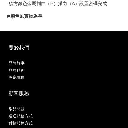
• 後方銀色金屬制由（B）撥向（A）設置密碼完成
#顏色以實物為準
關於我們
品牌故事
品牌精神
團隊成員
顧客服務
常見問題
運送服務方式
付款服務方式