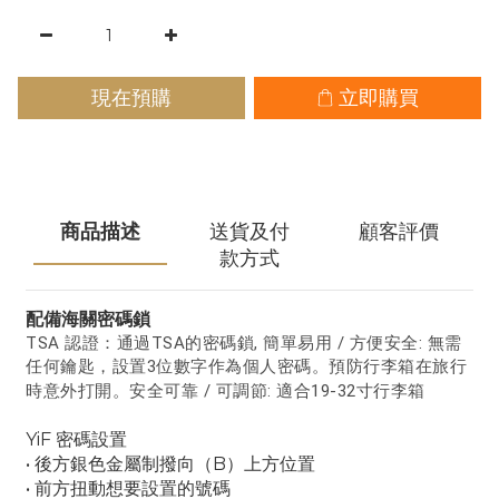
現在預購
立即購買
商品描述
送貨及付
顧客評價
款方式
配備海關密碼鎖
TSA 認證：通過TSA的密碼鎖, 簡單易用 / 方便安全: 無需
任何鑰匙，設置3位數字作為個人密碼。預防行李箱在旅行
時意外打開。安全可靠 / 可調節: 適合19-32寸行李箱
YiF 密碼設置
• 後方銀色金屬制撥向（B）上方位置
• 前方扭動想要設置的號碼