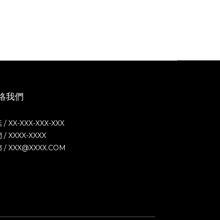
絡我們
 / XX-XXX-XXX-XXX
 / XXXX-XXXX
 / XXX@XXXX.COM