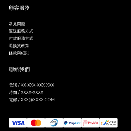
顧客服務
常見問題
運送服務方式
付款服務方式
退換貨政策
條款與細則
聯絡我們
電話 / XX-XXX-XXX-XXX
時間 / XXXX-XXXX
電郵 / XXX@XXXX.COM