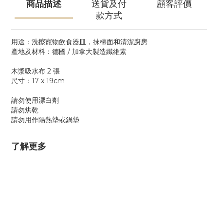
商品描述
送貨及付
顧客評價
款方式
用途：洗擦寵物飲食器皿，抺檯面和清潔廚房
產地及材料：德國 / 加拿大製造纖維素
木漿吸水布 2 張
尺寸：17 x 19cm
請勿使用漂白劑
請勿烘乾
請勿用作隔熱墊或鍋墊
了解更多