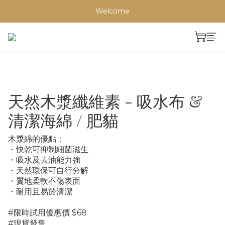
Welcome
天然木漿纖維素 - 吸水布 &
清潔海綿 / 肥貓
木漿綿的優點：
・快乾可抑制細菌滋生
・吸水及去油能力強
・天然環保可自行分解
・質地柔軟不傷表面
・耐用且易於清潔
#限時試用優惠價 $68
#現貨發售