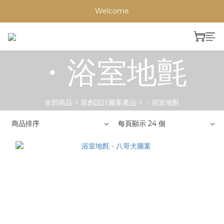
Welcome
・浴室地氈
全部商品
>
原創設計圖案產品
>
・浴室地氈
商品排序
每頁顯示 24 個